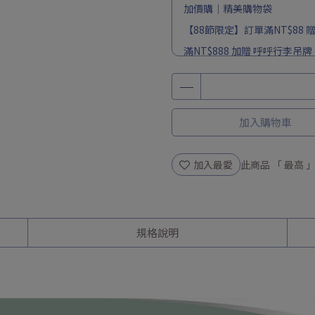
加價購｜精美購物袋
【88節限定】訂單滿NT$88 贈
滿NT$888 加贈 呼呼行李吊牌
滿 NT$ 899 贈 純淨涼感 口罩 
訂單滿NT$ 1288 贈 精緻環
全館滿NT$1500 送 NT$10
加入購物車
加入最愛
此商品 「 最高
規格說明