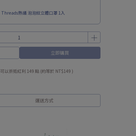
 Threads熱議 泡泡紋立體口罩 1入
3入
保購物袋
0 紅利金(每週五發放)
立即購買
 」可以折抵紅利
149
點 (約等於
NT$149
)
運送方式