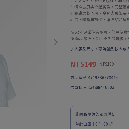
2. V 臉版型，修飾下頜線，加
3. 特殊弧度與立體剪裁，完整
4. 親膚柔軟內層，高彈力耳帶
5. 含可調整鼻樑條，增強貼合度
※ 尺寸建議僅供參考，仍需依實
※ 商品顏色可能因不同螢幕顯
加大版型尺寸，專為臉型較大成
NT$149
NT$199
商品編號:
4719886770414
供貨狀況:
尚有庫存 9903
此商品參與的優惠活動
全館口罩｜8 件 88 折