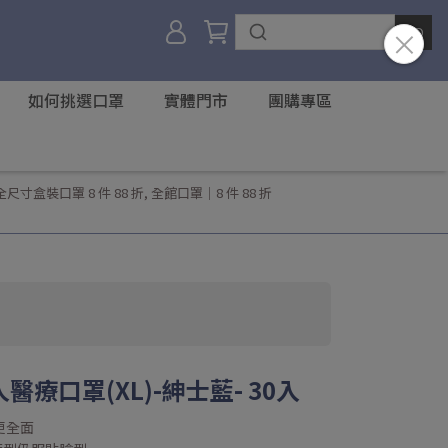
如何挑選口罩
實體門市
團購專區
全尺寸盒裝口罩 8 件 88 折
,
全館口罩｜8 件 88 折
人醫療口罩(XL)-紳士藍- 30入
更全面