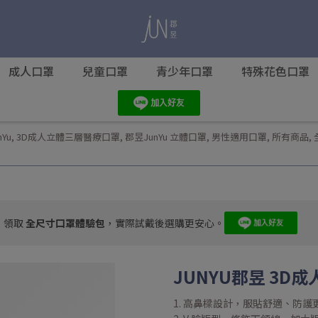
成人口罩
兒童口罩
青少年口罩
特殊花色口罩
Yu
,
3D成人立體三層醫療口罩
,
郡昱JunYu 立體口罩
,
男性適用口罩
,
所有商品
,
，領取
全尺寸口罩體驗包
，實際試戴後選購更安心。
JUNYU郡昱 3D成
1. 高鼻樑設計，服貼舒適、防護