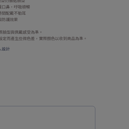
大版型仍服貼臉型
覆蓋口鼻，呼吸順暢
長時間配戴不勒耳
與防護效果
際臉型與佩戴感受為準。
示設定而產生些微色差，實際顏色以收到商品為準。
人設計