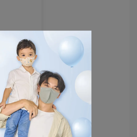
遇商品瑕疵或寄
您的消費權益。
包
！