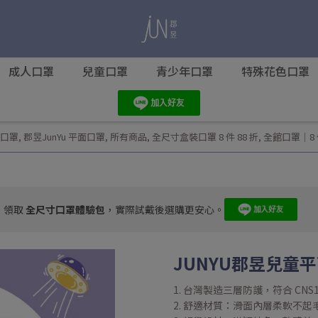
成人口罩
兒童口罩
青少年口罩
特殊花色口罩
口罩
,
郡昱JunYu 平面口罩
,
所有商品
,
全尺寸盒裝口罩 8 件 88 折
,
全館口罩｜8 件
，領取
全尺寸口罩體驗包
，實際試戴後選購更安心。
JUNYU郡昱兒童平
1. 台灣製造三層防護，符合 CNS1
2. 舒適材質：滑面內層柔軟不