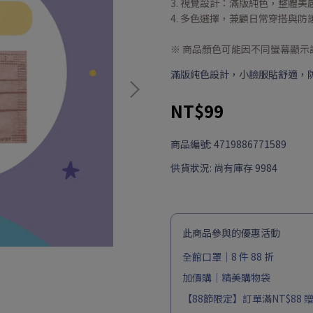
3. 視覺設計：滿版純色，整體
4. 多色選擇，兼顧日常穿搭與防
※ 商品顏色可能因不同螢幕顯
滿版純色設計，小臉服貼舒適，
NT$99
商品編號:
4719886771589
供貨狀況:
尚有庫存 9984
此商品參與的優惠活動
全館口罩｜8 件 88 折
加價購｜精美購物袋
【88節限定】訂單滿NT$88 贈