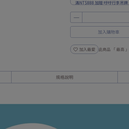
滿NT$888 加贈 呼呼行李吊牌
滿 NT$ 899 贈 純淨涼感 口罩 
訂單滿NT$ 1288 贈 精緻環
全館滿NT$1500 送 NT$10
加入購物車
加入最愛
此商品 「 最高
規格說明