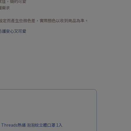
美感佳，簡約可愛
護需求
示設定而產生些微色差，實際顏色以收到商品為準。
防護安心又可愛
 Threads熱議 泡泡紋立體口罩 1入