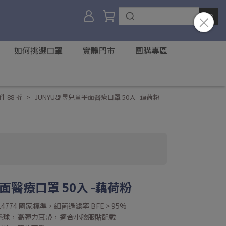
如何挑選口罩
實體門市
團購專區
 88 折
JUNYU郡昱兒童平面醫療口罩 50入 -藕荷粉
面醫療口罩 50入 -藕荷粉
4774 國家標準，細菌過濾率 BFE > 95%
起毛球，高彈力耳帶，適合小臉服貼配戴