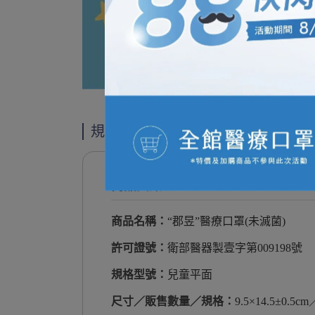
規格說明
商品資訊
商品名稱：
“郡昱”醫療口罩(未滅菌)
許可證號：
衛部醫器製壹字第009198號
規格型號：
兒童平面
尺寸／販售數量／規格：
9.5×14.5±0.