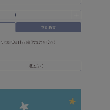
3入
保購物袋
0 紅利金(每週五發放)
立即購買
 」可以折抵紅利
99
點 (約等於
NT$99
)
運送方式