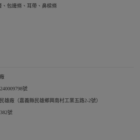
層、包邊條、耳帶、鼻樑條
廠
0009798號
民雄廠（嘉義縣民雄鄉興南村工業五路2-2號）
382號