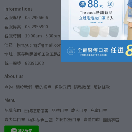
Informations
客服專線：05-2956606
客服傳真：05-2955900
客服時間：10:00am - 5:30pm
信箱：jym.yuting@gmail.com
地址：嘉義縣民雄鄉工業五路2-2號(郡昱股份有限公司)
統一編號：83391263
About us
查詢
關於我們
我的帳戶
退款政策
隱私政策
服務條款
Menu
認識我們
品牌口罩
成人口罩
兒童口罩
官網獨家優惠
青少年口罩
如何挑選口罩
實體門市
特殊花色口罩
團購專區