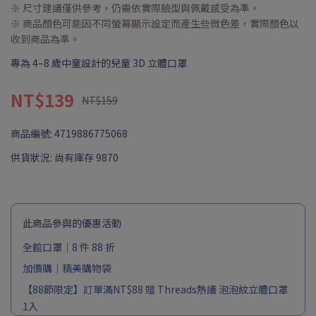
※ 尺寸建議僅供參考，仍需依實際臉型與佩戴感受為準。
※ 商品顏色可能因不同螢幕顯示設定而產生些微色差，實際顏色以
收到商品為準。
專為 4–8 歲中童設計的兒童 3D 立體口罩
NT$139
NT$159
商品編號:
4719886775068
供貨狀況:
尚有庫存 9870
此商品參與的優惠活動
全館口罩｜8 件 88 折
加價購｜精美購物袋
【88節限定】訂單滿NT$88 贈 Threads熱議 泡泡紋立體口罩
1入