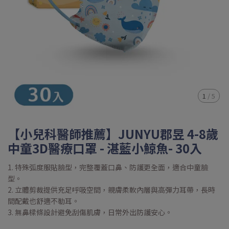
1
/
5
【小兒科醫師推薦】JUNYU郡昱 4-8歲
中童3D醫療口罩 - 湛藍小鯨魚- 30入
1. 特殊弧度服貼臉型，完整覆蓋口鼻、防護更全面，適合中童臉
型。
2. 立體剪裁提供充足呼吸空間，親膚柔軟內層與高彈力耳帶，長時
間配戴也舒適不勒耳。
3. 無鼻樑條設計避免刮傷肌膚，日常外出防護安心。