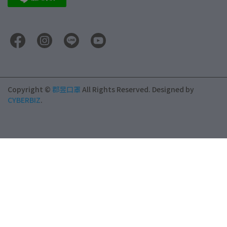
Copyright ©
郡昱口罩
All Rights Reserved.
Designed by
CYBERBIZ
.