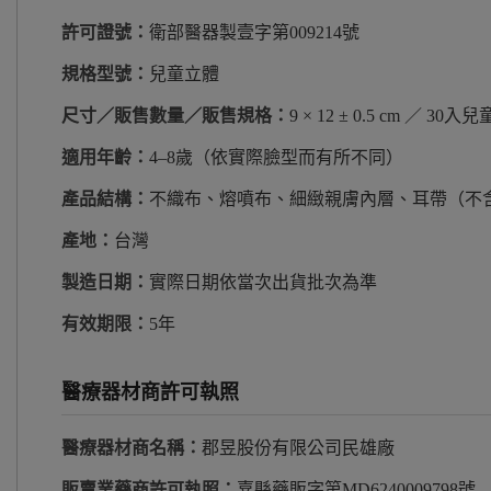
許可證號：
衛部醫器製壹字第009214號
規格型號：
兒童立體
尺寸／販售數量／販售規格：
9 × 12 ± 0.5 cm ／
適用年齡：
4–8歲（依實際臉型而有所不同）
產品結構：
不織布、熔噴布、細緻親膚內層、耳帶（不
產地：
台灣
製造日期：
實際日期依當次出貨批次為準
有效期限：
5年
醫療器材商許可執照
醫療器材商名稱：
郡昱股份有限公司民雄廠
販賣業藥商許可執照：
嘉縣藥販字第MD6240009798號