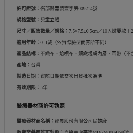
許可證號：
衛部醫器製壹字第009214號
規格型號：
兒童立體
尺寸／販售數量／規格：
7.5×7.5±0.5cm／10入嫩嬰
適用年齡：
0–1歲（依實際臉型而有所不同）
產品結構：
不織布、熔噴布、細緻親膚內層、耳帶（不
產地：
台灣
製造日期：
實際日期依當次出貨批次為準
有效期限：
5年
醫療器材商許可執照
醫療器材商名稱：
郡昱股份有限公司民雄廠
販賣業藥商許可執照：
嘉縣藥販字第MD6240009798號