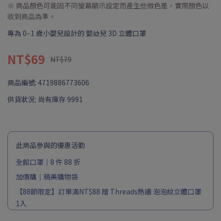
※ 商品顏色可能因不同螢幕顯示設定而產生些微色差，實際顏色以
收到商品為準。
專為 0–1 歲小嬰兒設計的 嬰幼兒 3D 立體口罩
NT$69
NT$79
商品編號:
4719886773606
供貨狀況:
尚有庫存 9991
此商品參與的優惠活動
全館口罩｜8 件 88 折
加價購｜精美購物袋
【88節限定】訂單滿NT$88 贈 Threads熱議 泡泡紋立體口罩
1入
滿NT$888 加贈 呼呼行李吊牌