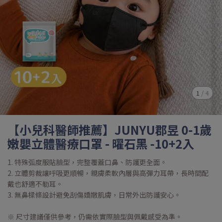
1
/
4
【小兒科醫師推薦】JUNYU郡昱 0-1歲
嫩嬰立體醫療口罩 - 曜石黑 -10+2入
1. 特殊弧度服貼臉型，完整覆蓋口鼻、防護更全面。
2. 立體剪裁讓呼吸更順暢，親膚柔軟內層與高彈力耳帶，長時間配
戴也舒適不勒耳。
3. 無鼻樑條設計避免刮傷嬌嫩肌膚，日常外出防護安心。
※ 尺寸建議僅供參考，仍需依實際臉型與佩戴感受為準。