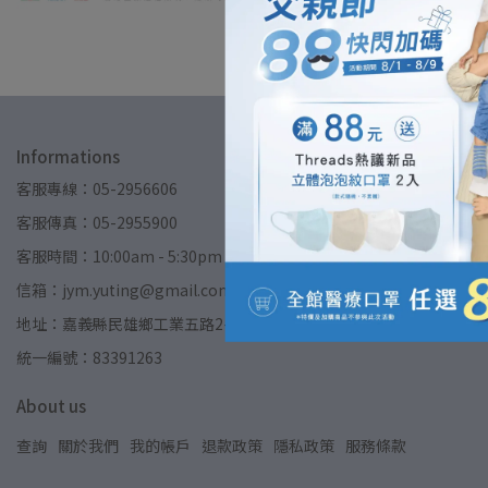
Informations
客服專線：05-2956606
客服傳真：05-2955900
客服時間：10:00am - 5:30pm
信箱：jym.yuting@gmail.com
地址：嘉義縣民雄鄉工業五路2-2號(郡昱股份有限公司)
統一編號：83391263
About us
查詢
關於我們
我的帳戶
退款政策
隱私政策
服務條款