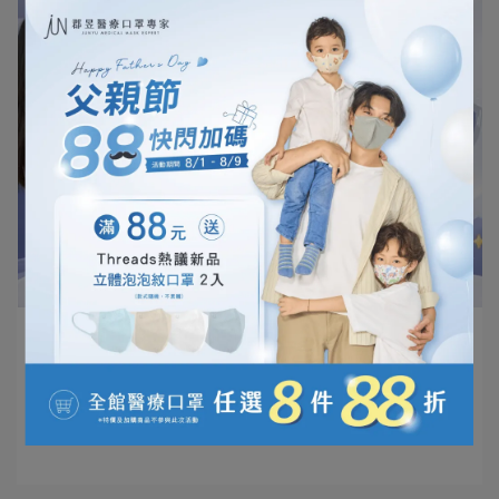
呼呼 口罩小英雄 | 2026-08-04
嬰兒口罩怎麼挑？幾歲可以戴？新手爸媽必
看⋯
閱讀更多 ->